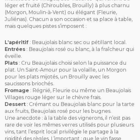
léger et fruité (Chiroubles, Brouilly) à plus charnu
(Morgon, Moulin-à-Vent) ou élégant (Fleurie,
Juliénas). Chacun a son occasion et sa place à table,
mais quelques pistes s’imposent :
L’apéritif
: Beaujolais blanc sec ou pétillant local.
Entrées
: Beaujolais rosé ou blanc, à la fraîcheur qui
éveille.
Plats
: Cru Beaujolais choisi selon la puissance du
plat. Un Saint-Amour pour la volaille, un Morgon
pour les plats mijotés, un Brouilly avec les
saucissons briochés.
Fromage
: Régnié, Fleurie ou même un Beaujolais
Villages rouge léger sur le chèvre frais.
Dessert
: Crémant ou Beaujolais blanc pour la tarte
aux fruits, Beaujolais rosé pour les bugnes.
Une anecdote : à la table des vignerons, il n’est pas
rare de voir les mêmes verres utilisés pour plusieurs
vins, tant l’esprit local privilégie le partage à la
rigidité des règles. L’important : que le vin fasse