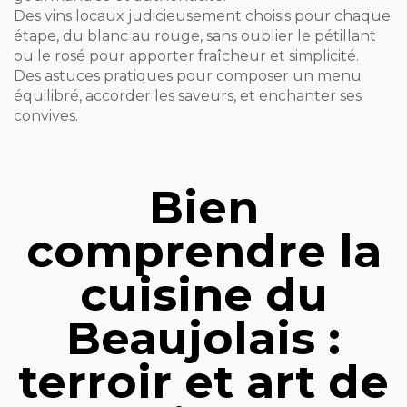
Des vins locaux judicieusement choisis pour chaque
étape, du blanc au rouge, sans oublier le pétillant
ou le rosé pour apporter fraîcheur et simplicité.
Des astuces pratiques pour composer un menu
équilibré, accorder les saveurs, et enchanter ses
convives.
Bien
comprendre la
cuisine du
Beaujolais :
terroir et art de