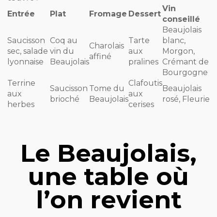
Vin
Entrée
Plat
Fromage
Dessert
conseillé
Beaujolais
Saucisson
Coq au
Tarte
blanc,
Charolais
sec, salade
vin du
aux
Morgon,
affiné
lyonnaise
Beaujolais
pralines
Crémant de
Bourgogne
Terrine
Clafoutis
Saucisson
Tome du
Beaujolais
aux
aux
brioché
Beaujolais
rosé, Fleurie
herbes
cerises
Le Beaujolais,
une table où
l’on revient