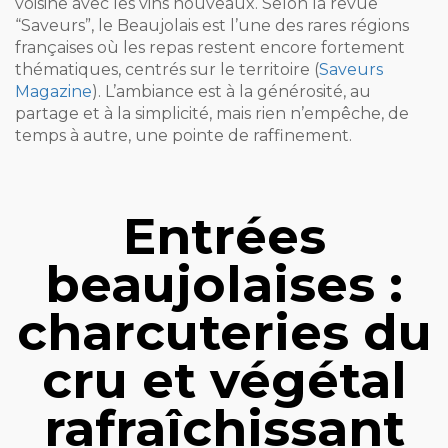
voisine avec les vins nouveaux. Selon la revue
“Saveurs”, le Beaujolais est l’une des rares régions
françaises où les repas restent encore fortement
thématiques, centrés sur le territoire (
Saveurs
Magazine
). L’ambiance est à la générosité, au
partage et à la simplicité, mais rien n’empêche, de
temps à autre, une pointe de raffinement.
Entrées
beaujolaises :
charcuteries du
cru et végétal
rafraîchissant