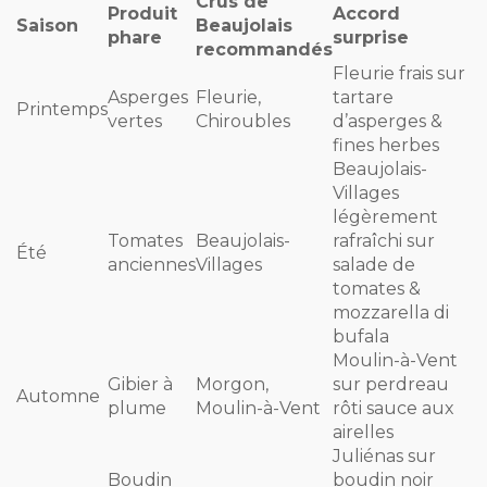
Crus de
Produit
Accord
Saison
Beaujolais
phare
surprise
recommandés
Fleurie frais sur
Asperges
Fleurie,
tartare
Printemps
vertes
Chiroubles
d’asperges &
fines herbes
Beaujolais-
Villages
légèrement
Tomates
Beaujolais-
rafraîchi sur
Été
anciennes
Villages
salade de
tomates &
mozzarella di
bufala
Moulin-à-Vent
Gibier à
Morgon,
sur perdreau
Automne
plume
Moulin-à-Vent
rôti sauce aux
airelles
Juliénas sur
Boudin
boudin noir