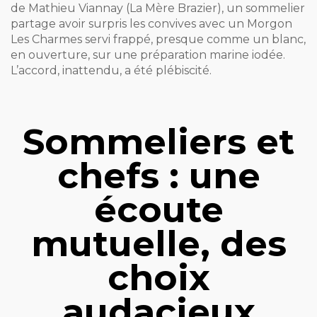
de Mathieu Viannay (La Mère Brazier), un sommelier
partage avoir surpris les convives avec un Morgon
Les Charmes servi frappé, presque comme un blanc,
en ouverture, sur une préparation marine iodée.
L’accord, inattendu, a été plébiscité.
Sommeliers et
chefs : une
écoute
mutuelle, des
choix
audacieux