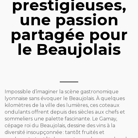
prestigieuses,
une passion
partagée pour
le Beaujolais
Impossible d’imaginer la scène gastronomique
lyonnaise sans évoquer le Beaujolais. À quelques
kilomètres de la ville des lumières, ces coteaux
ondulants offrent depuis des siècles aux chefs et
sommeliers une palette fascinante. Le Gamay,
cépage roi du Beaujolais, dessine des vins à la
diversité insoupçonnée : tantôt fruités et