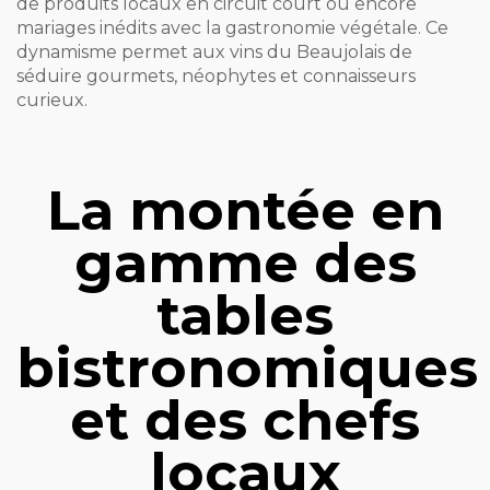
de produits locaux en circuit court ou encore
mariages inédits avec la gastronomie végétale. Ce
dynamisme permet aux vins du Beaujolais de
séduire gourmets, néophytes et connaisseurs
curieux.
La montée en
gamme des
tables
bistronomiques
et des chefs
locaux