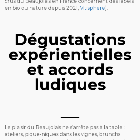
crus du Beaujolais en France concernent des labels
en bio ou nature depuis 2021,
Vitisphere
).
Dégustations
expérientielles
et accords
ludiques
Le plaisir du Beaujolais ne s’arrête pas à la table :
ateliers, pique-niques dans les vignes, brunchs