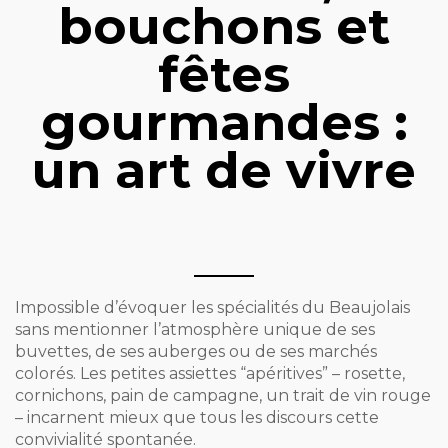
bouchons et
fêtes
gourmandes :
un art de vivre
Impossible d’évoquer les spécialités du Beaujolais
sans mentionner l’atmosphère unique de ses
buvettes, de ses auberges ou de ses marchés
colorés. Les petites assiettes “apéritives” – rosette,
cornichons, pain de campagne, un trait de vin rouge
– incarnent mieux que tous les discours cette
convivialité spontanée.