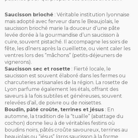
Saucisson brioché
: Véritable institution lyonnaise
mais adopté avec ferveur dans le Beaujolais, le
saucisson brioché marie la douceur d’une pâte
levée dorée à la gourmandise d’un saucisson à
cuire, souvent pistaché. Il accompagne les soirs de
fête, les dîners après la cueillette, ou vient caler les
ventres lors des “mâchons” (petits-déjeuners de
vignerons).
Saucisson sec et rosette
: Fierté locale, le
saucisson est souvent élaboré dans les fermes ou
charcuteries artisanales de la région. La rosette de
Lyon parfume également les étals, offrant des
saveurs à la fois subtiles et généreuses, souvent
relevées d’ail, de poivre ou de noisettes.
Boudin, pâté croûte, terrines et jésus
: En
automne, la tradition de la “tuaille” (abattage du
cochon) donne lieu à de véritables festins où
boudins noirs, pâtés croûte savoureux, terrines au
beaujolais ou “jésus” (gros saucisson à la forme