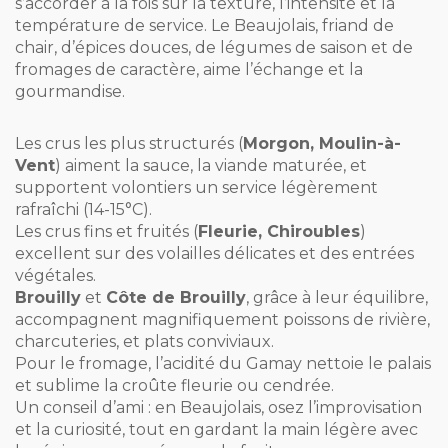
s’accorder à la fois sur la texture, l’intensité et la
température de service. Le Beaujolais, friand de
chair, d’épices douces, de légumes de saison et de
fromages de caractère, aime l’échange et la
gourmandise.
Les crus les plus structurés (
Morgon, Moulin-à-
Vent
) aiment la sauce, la viande maturée, et
supportent volontiers un service légèrement
rafraîchi (14-15°C).
Les crus fins et fruités (
Fleurie, Chiroubles
)
excellent sur des volailles délicates et des entrées
végétales.
Brouilly
et
Côte de Brouilly
, grâce à leur équilibre,
accompagnent magnifiquement poissons de rivière,
charcuteries, et plats conviviaux.
Pour le fromage, l’acidité du Gamay nettoie le palais
et sublime la croûte fleurie ou cendrée.
Un conseil d’ami : en Beaujolais, osez l’improvisation
et la curiosité, tout en gardant la main légère avec