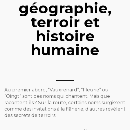
géographie,
terroir et
histoire
humaine
Au premier abord, “Vauxrenard”, “Fleurie” ou
“Oingt” sont des noms qui chantent. Mais que
racontent-ils ? Sur la route, certains noms surgissent
comme des invitations à la flânerie, d’autres révèlent
des secrets de terroirs.