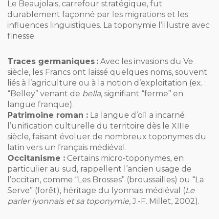
Le Beaujolais, carrefour stratégique, fut
durablement façonné par les migrations et les
influences linguistiques. La toponymie l’illustre avec
finesse.
Traces germaniques :
Avec les invasions du Ve
siècle, les Francs ont laissé quelques noms, souvent
liés à l’agriculture ou à la notion d’exploitation (ex. :
“Belley” venant de
bella
, signifiant “ferme” en
langue franque).
Patrimoine roman :
La langue d’oïl a incarné
l’unification culturelle du territoire dès le XIIIe
siècle, faisant évoluer de nombreux toponymes du
latin vers un français médiéval.
Occitanisme :
Certains micro-toponymes, en
particulier au sud, rappellent l’ancien usage de
l’occitan, comme “Les Brosses” (broussailles) ou “La
Serve” (forêt), héritage du lyonnais médiéval (
Le
parler lyonnais et sa toponymie
, J.-F. Millet, 2002).