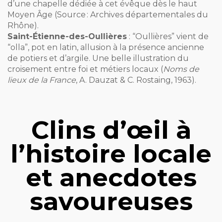
d’une chapelle dédiée à cet évêque dès le haut
Moyen Âge (Source : Archives départementales du
Rhône).
Saint-Étienne-des-Oullières
: “Oullières” vient de
“olla”, pot en latin, allusion à la présence ancienne
de potiers et d’argile. Une belle illustration du
croisement entre foi et métiers locaux (
Noms de
lieux de la France
, A. Dauzat & C. Rostaing, 1963).
Clins d’œil à
l’histoire locale
et anecdotes
savoureuses