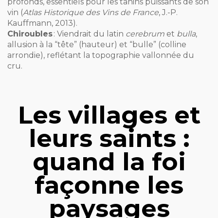
profonds, essentiels pour les tanins puissants de son
vin (
Atlas Historique des Vins de France
, J.-P.
Kauffmann, 2013).
Chiroubles
: Viendrait du latin
cerebrum
et
bulla
,
allusion à la “tête” (hauteur) et “bulle” (colline
arrondie), reflétant la topographie vallonnée du
cru.
Les villages et
leurs saints :
quand la foi
façonne les
paysages