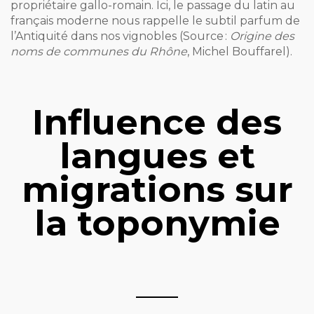
propriétaire gallo-romain. Ici, le passage du latin au
français moderne nous rappelle le subtil parfum de
l’Antiquité dans nos vignobles (Source :
Origine des
noms de communes du Rhône
, Michel Bouffarel).
Influence des
langues et
migrations sur
la toponymie