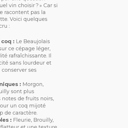
l vin choisir ? » Car si
e racontent pas la
te. Voici quelques
ru :
 coq :
Le Beaujolais
sur ce cépage léger,
dité rafraîchissante. Il
ité sans lourdeur et
 conserver ses
niques :
Morgon,
illy sont plus
notes de fruits noirs,
pour un coq mijoté
 de caractère.
les :
Fleurie, Brouilly,
 flatteur et une texture