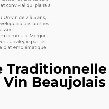
at convivial qui plaira à
 :
Un vin de 2 à 5 ans,
éveloppera des arômes
uisson.
 cru comme le Morgon,
ent privilégié par les
ce plat emblématique
 Traditionnell
Vin Beaujolais