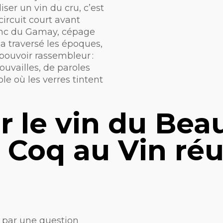
liser un vin du cru, c’est
circuit court avant
franc du Gamay, cépage
 a traversé les époques,
pouvoir rassembleur :
rouvailles, de paroles
e où les verres tintent
r le vin du Bea
 Coq au Vin réu
par une question