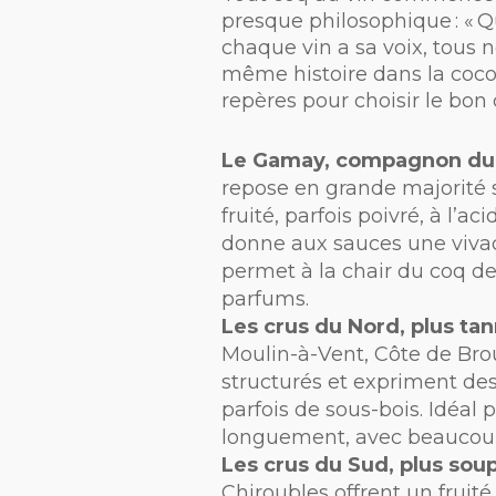
presque philosophique : « Que
chaque vin a sa voix, tous n
même histoire dans la cocot
repères pour choisir le bon c
Le Gamay, compagnon du
repose en grande majorité 
fruité, parfois poivré, à l’aci
donne aux sauces une vivac
permet à la chair du coq de
parfums.
Les crus du Nord, plus tan
Moulin-à-Vent, Côte de Brou
structurés et expriment des 
parfois de sous-bois. Idéal 
longuement, avec beaucoup
Les crus du Sud, plus soup
Chiroubles offrent un fruité