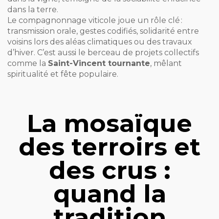
dans la terre.
Le compagnonnage viticole joue un rôle clé :
transmission orale, gestes codifiés, solidarité entre
voisins lors des aléas climatiques ou des travaux
d’hiver. C’est aussi le berceau de projets collectifs
comme la
Saint-Vincent tournante
, mêlant
spiritualité et fête populaire.
La mosaïque
des terroirs et
des crus :
quand la
tradition