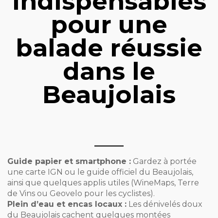
indispensables
pour une
balade réussie
dans le
Beaujolais
Guide papier et smartphone :
Gardez à portée
une carte IGN ou le guide officiel du Beaujolais,
ainsi que quelques applis utiles (WineMaps, Terre
de Vins ou Geovelo pour les cyclistes).
Plein d’eau et encas locaux :
Les dénivelés doux
du Beaujolais cachent quelques montées