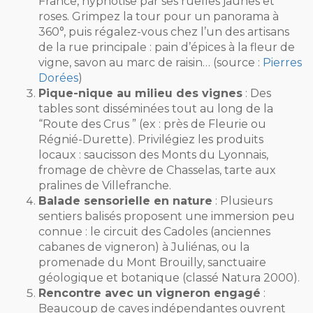
France, hypnotise par ses ruelles jaunes et
roses. Grimpez la tour pour un panorama à
360°, puis régalez-vous chez l’un des artisans
de la rue principale : pain d’épices à la fleur de
vigne, savon au marc de raisin… (source :
Pierres
Dorées
)
Pique-nique au milieu des vignes
: Des
tables sont disséminées tout au long de la
“Route des Crus ” (ex : près de Fleurie ou
Régnié-Durette). Privilégiez les produits
locaux : saucisson des Monts du Lyonnais,
fromage de chèvre de Chasselas, tarte aux
pralines de Villefranche.
Balade sensorielle en nature
: Plusieurs
sentiers balisés proposent une immersion peu
connue : le circuit des Cadoles (anciennes
cabanes de vigneron) à Juliénas, ou la
promenade du Mont Brouilly, sanctuaire
géologique et botanique (classé Natura 2000).
Rencontre avec un vigneron engagé
:
Beaucoup de caves indépendantes ouvrent