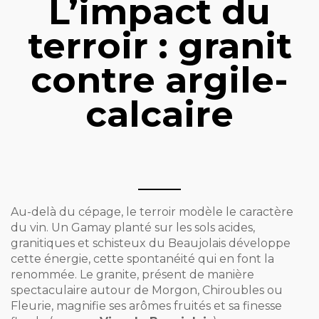
L’impact du
terroir : granit
contre argile-
calcaire
Au-delà du cépage, le terroir modèle le caractère
du vin. Un Gamay planté sur les sols acides,
granitiques et schisteux du Beaujolais développe
cette énergie, cette spontanéité qui en font la
renommée. Le granite, présent de manière
spectaculaire autour de Morgon, Chiroubles ou
Fleurie, magnifie ses arômes fruités et sa finesse