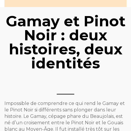
Gamay et Pinot
Noir : deux
histoires, deux
identités
Impossible de comprendre ce qui rend le Gamay et
le Pinot Noir si différents sans plonger dans leur
histoire. Le Gamay, cépage phare du Beaujolais, est
né d’un croisement entre le Pinot Noir et le Gouais
blanc au Moyen-Âge. Il fut installé très tôt sur les