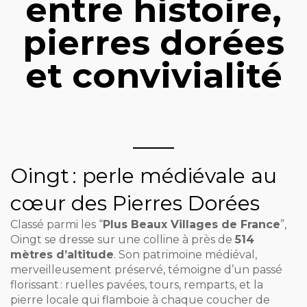
entre histoire,
pierres dorées
et convivialité
Oingt : perle médiévale au
cœur des Pierres Dorées
Classé parmi les “
Plus Beaux Villages de France
”,
Oingt se dresse sur une colline à près de
514
mètres d’altitude
. Son patrimoine médiéval,
merveilleusement préservé, témoigne d’un passé
florissant : ruelles pavées, tours, remparts, et la
pierre locale qui flamboie à chaque coucher de