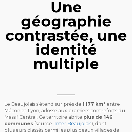
Une
géographie
contrastée, une
identité
multiple
Le Beaujolais s’étend sur près de
1 177 km²
entre
Mâcon et Lyon, adossé aux premiers contreforts du
Massif Central. Ce territoire abrite
plus de 146
communes
(source :
Inter Beaujolais
), dont
plusieurs classés parmi les plus beaux villages de