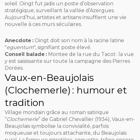
soleil. Oingt fut jadis un poste d’observation
stratégique, surveillant la vallée d’Azergues.
Aujourd’hui, artistes et artisans insufflent une vie
nouvelle à ces murs séculaires.
Anecdote :
Oingt doit son nom à la racine latine
"
eguentum
", signifiant poste élevé.
Conseil balade :
Montee de la rue du Tacot : la vue
y est saisissante sur toute la campagne des Pierres
Dorées.
Vaux-en-Beaujolais
(Clochemerle) : humour et
tradition
Village mondain grâce au roman satirique
“
Clochemerle
” de Gabriel Chevallier (1934), Vaux-en-
Beaujolais symbolise la convivialité, parfois
moqueuse et toujours attachante, du Beaujolais
rural. La fameuse pissotière, coquette, trône encore