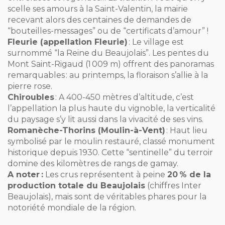
scelle ses amours à la Saint-Valentin, la mairie
recevant alors des centaines de demandes de
“bouteilles-messages” ou de “certificats d’amour” !
Fleurie (appellation Fleurie)
: Le village est
surnommé “la Reine du Beaujolais”. Les pentes du
Mont Saint-Rigaud (1 009 m) offrent des panoramas
remarquables : au printemps, la floraison s’allie à la
pierre rose.
Chiroubles
: A 400-450 mètres d’altitude, c’est
l’appellation la plus haute du vignoble, la verticalité
du paysage s’y lit aussi dans la vivacité de ses vins.
Romanèche-Thorins (Moulin-à-Vent)
: Haut lieu
symbolisé par le moulin restauré, classé monument
historique depuis 1930. Cette “sentinelle” du terroir
domine des kilomètres de rangs de gamay.
A noter :
Les crus représentent à peine
20 % de la
production totale du Beaujolais
(chiffres Inter
Beaujolais), mais sont de véritables phares pour la
notoriété mondiale de la région.