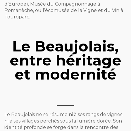
d’Europe), Musée du Compagnonnage à
Romanèche, ou l’écomusée de la Vigne et du Vin à
Touroparc.
Le Beaujolais,
entre héritage
et modernité
Le Beaujolais ne se résume ni à ses rangs de vignes
ni à ses villages perchés sous la lumière dorée. Son
identité profonde se forge dans la rencontre des