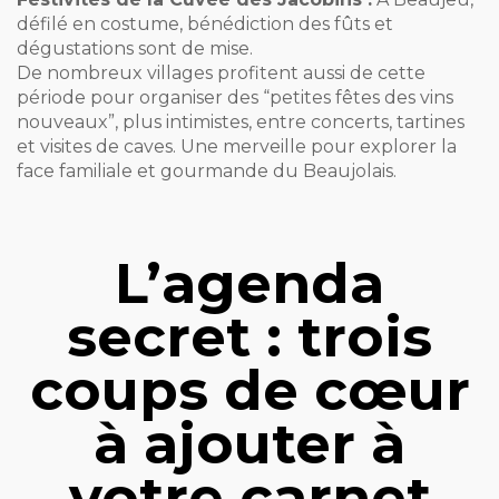
défilé en costume, bénédiction des fûts et
dégustations sont de mise.
De nombreux villages profitent aussi de cette
période pour organiser des “petites fêtes des vins
nouveaux”, plus intimistes, entre concerts, tartines
et visites de caves. Une merveille pour explorer la
face familiale et gourmande du Beaujolais.
L’agenda
secret : trois
coups de cœur
à ajouter à
votre carnet