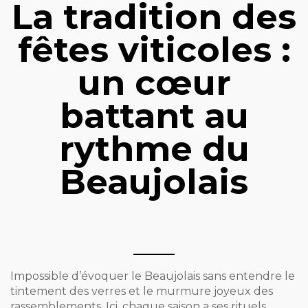
La tradition des
fêtes viticoles :
un cœur
battant au
rythme du
Beaujolais
Impossible d’évoquer le Beaujolais sans entendre le
tintement des verres et le murmure joyeux des
rassemblements. Ici, chaque saison a ses rituels,