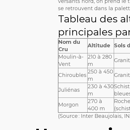
versants nord, on prend le t
se retrouvent dans la palett
Tableau des al
principales pa
Nom du
Altitude
Sols 
Cru
Moulin-à-
210 à 280
Grani
Vent
m
250 à 450
Chiroubles
Grani
m
230 à 430
Schist
Juliénas
m
bleue
270 à
Roche
Morgon
400 m
(schis
(Source : Inter Beaujolais, I