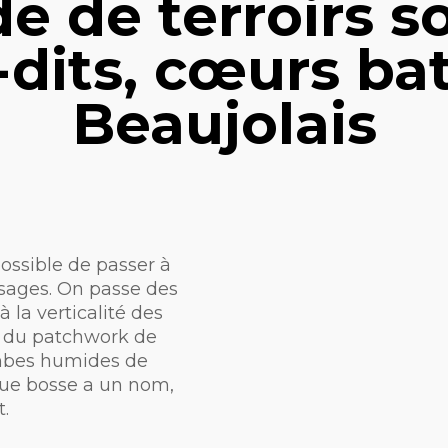
 de terroirs so
x-dits, cœurs ba
Beaujolais
ossible de passer à
ysages. On passe des
à la verticalité des
 ; du patchwork de
mbes humides de
que bosse a un nom,
.