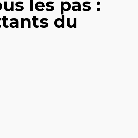
us les pas :
ttants du