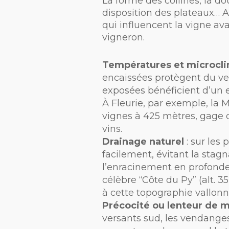
La forme des collines, la do
disposition des plateaux… 
qui influencent la vigne a
vigneron.
Températures et microcl
encaissées protègent du ven
exposées bénéficient d’un 
À Fleurie, par exemple, la 
vignes à 425 mètres, gage d
vins.
Drainage naturel
: sur les 
facilement, évitant la stagn
l’enracinement en profonde
célèbre “Côte du Py” (alt. 
à cette topographie vallonn
Précocité ou lenteur de m
versants sud, les vendanges 