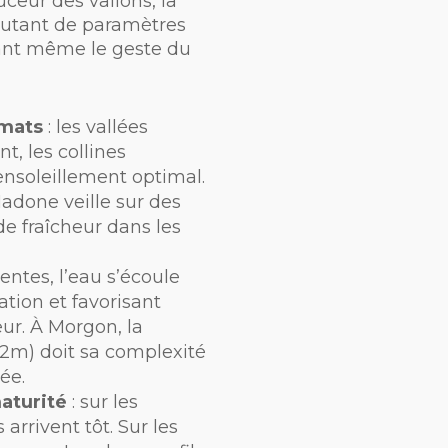
uceur des vallons, la
Autant de paramètres
vant même le geste du
imats
: les vallées
t, les collines
ensoleillement optimal.
Madone veille sur des
e fraîcheur dans les
pentes, l’eau s’écoule
ation et favorisant
ur. À Morgon, la
352m) doit sa complexité
ée.
aturité
: sur les
arrivent tôt. Sur les