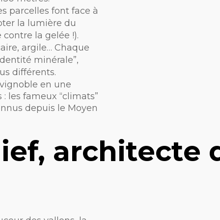
es parcelles font face à
pter la lumière du
contre la gelée !).
lcaire, argile… Chaque
identité minérale”,
s différents.
 vignoble en une
 : les fameux “climats”
econnus depuis le Moyen
lief, architecte 