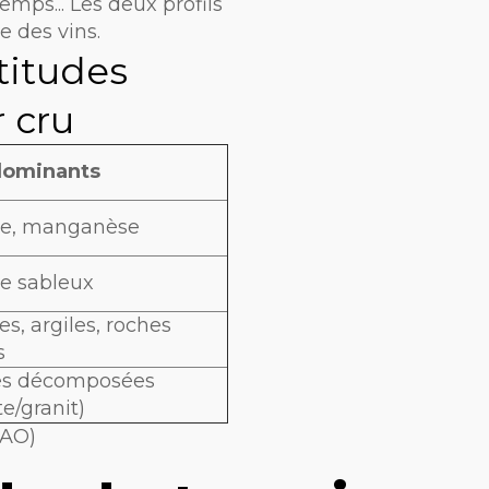
emps... Les deux profils
e des vins.
titudes
r cru
dominants
te, manganèse
te sableux
es, argiles, roches
s
s décomposées
te/granit)
NAO)