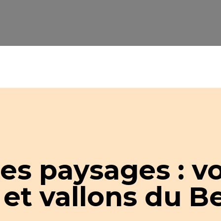
des paysages : v
 et vallons du B