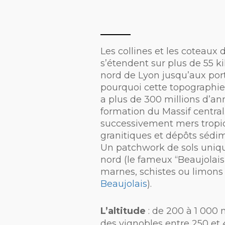
Les collines et les coteaux 
s’étendent sur plus de 55 k
nord de Lyon jusqu’aux por
pourquoi cette topographie
a plus de 300 millions d’ann
formation du Massif central
successivement mers tropi
granitiques et dépôts sédim
Un patchwork de sols uniqu
nord (le fameux “Beaujolais
marnes, schistes ou limons 
Beaujolais
).
L’altitude
: de 200 à 1 000 
des vignobles entre 250 et 